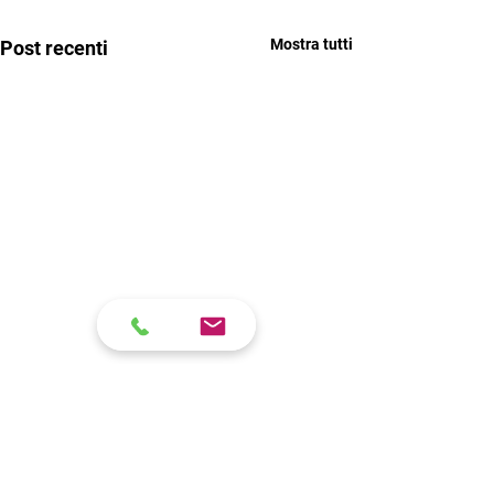
Mostra tutti
Post recenti
Lezioni aperte e chiusura corsi
Ciao. Si avvicina la chiusura