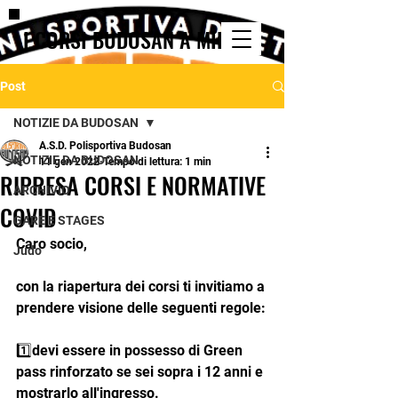
I CORSI BUDOSAN A MILANO
Post
NOTIZIE DA BUDOSAN
A.S.D. Polisportiva Budosan
NOTIZIE DA BUDOSAN
11 gen 2022
Tempo di lettura: 1 min
RIPRESA CORSI E NORMATIVE
ARCHIVIO
COVID
GARE E STAGES
Caro socio,
Judo
con la riapertura dei corsi ti invitiamo a 
prendere visione delle seguenti regole:
1️⃣devi essere in possesso di Green 
pass rinforzato se sei sopra i 12 anni e 
mostrarlo all'ingresso.