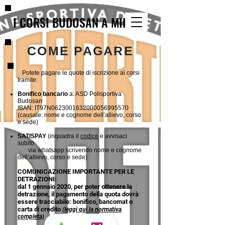
I CORSI BUDOSAN A MILANO
COME PAGARE
Potete pagare le quote di iscrizione ai corsi
tramite:
Bonifico bancario
a: ASD Polisportiva
Budosan
IBAN: IT97N0623001632000056995570
(causale: nome e cognome dell’allievo, corso
e sede)
SATISPAY
(inquadra il
codice
e avvisaci
subito
via whatsapp scrivendo nome e cognome
dell’allievo, corso e sede)
COMUNICAZIONE IMPORTANTE PER LE
DETRAZIONI:
dal 1 gennaio 2020, per poter ottenere la
detrazione, il pagamento della quota dovrà
essere tracciabile:
bonifico, bancomat o
carta di credito
(leggi qui la normativa
completa)