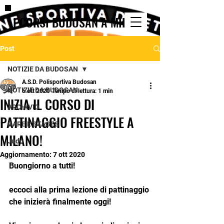
I CORSI BUDOSAN A MILANO
Post
NOTIZIE DA BUDOSAN
A.S.D. Polisportiva Budosan
NOTIZIE DA BUDOSAN
6 ott 2020
Tempo di lettura: 1 min
INIZIA IL CORSO DI
ARCHIVIO
PATTINAGGIO FREESTYLE A
GARE E STAGES
MILANO!
Judo
Aggiornamento:
7 ott 2020
Buongiorno a tutti! 
eccoci alla prima lezione di pattinaggio 
che inizierà finalmente oggi!