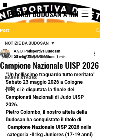
I CORSI BUDOSAN A MILANO
Post
NOTIZIE DA BUDOSAN
A.S.D. Polisportiva Budosan
NOTIZIE DA BUDOSAN
24 mag
Tempo di lettura: 1 min
Campione Nazionale UISP 2026
ARCHIVIO
"Un bellissimo traguardo tutto meritato"
GARE E STAGES
Sabato 23 maggio 2026 a Cologne 
Judo
(BS) si è disputata la finale dei 
Campionati Nazionali di Judo UISP 
2026.
Pietro Colombo, il nostro alteta della 
Budosan ha conquistato il titolo di
Campione Nazionale UISP 2026
 nella 
categoria -81kg Juniores (17-19 anni)